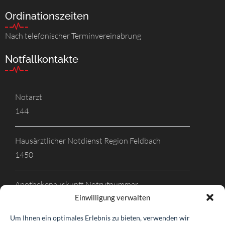
Ordinationszeiten
Nach telefonischer Terminvereinabrung
Notfallkontakte
Notarzt
144
Hausärztlicher Notdienst Region Feldbach
1450
Apothekenauskunft Notrufnummer
Einwilligung verwalten
1455
Um Ihnen ein optimales Erlebnis zu bieten, verwenden wir